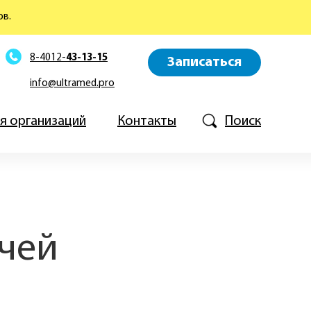
ов.
8-4012-
43-13-15
Записаться
info@ultramed.pro
я организаций
Контакты
Поиск
ачей