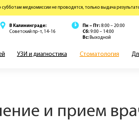
 субботам медкомиссии не проводятся, только выдача результат
В Калининграде:
Пн – Пт:
8:00 – 20:00
Советский пр-т, 14-16
Сб:
9:00 – 14:00
Вс:
Выходной
ей
УЗИ и диагностика
Стоматология
Дл
чение и прием вр