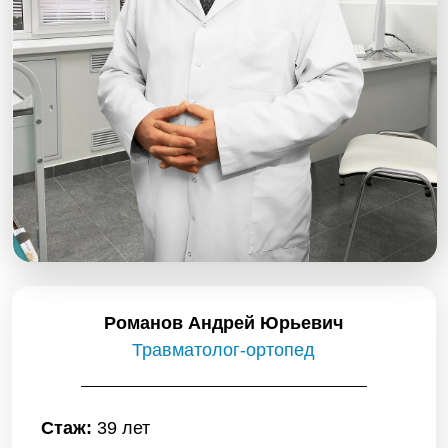
Романов Андрей Юрьевич
Травматолог-ортопед
Стаж:
39 лет
Категория:
высшая
Специализация:
выявление и лечение
болезней и повреждений опорно-
двигательного аппарата , блокады
Образование:
Смоленский
государственный медицинский институт.
Лечебное дело. 1986 г.
Первичный прием: 2000р
(продолжительность приема 20 минут)