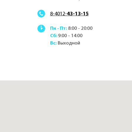
НАПИСАТЬ ДИРЕКТОРУ
РАЗДЕЛЫ САЙТА
Вакансии
О медицинском центре
Прием врачей
Врачи
Справки и профосмотры
Записаться онлайн
Диагностика и анализы
Лицензия
КОНТАКТЫ
8-4012-43-13-15
info@ultramed.pro
АДРЕС