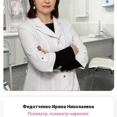
Категория:
первая
Специализация:
психиатрия и наркология
Образование:
Амурская государственная
медицинская академия. Лечебное дело. 1989 г.
Первичный прием: 2500р
(продолжительность
приема 30 минут)
Записаться онлайн
Повторный прием: 2300р
(продолжительность
приема 30 минут)
Записаться онлайн