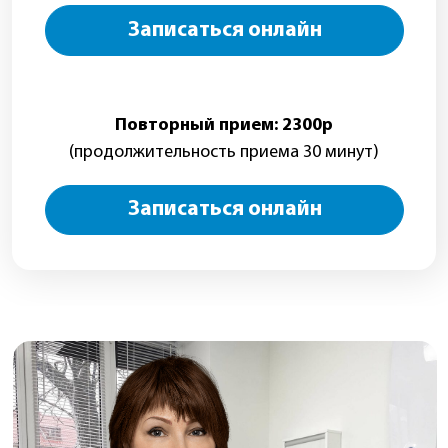
Федотченко Ирина Николаевна
Психиатр, психиатр-нарколог
Стаж:
32 года