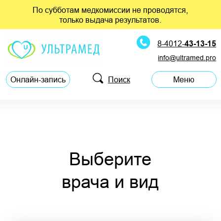
По субботам медкомиссии не проводятся,
только выдача результатов.
8-4012-
43-13-15
info@ultramed.pro
Поиск
Онлайн-запись
Меню
Выберите
врача и вид
приема
Федотченко Ирина Николаевна
Психиатр-нарколог