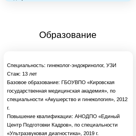
Базовое образование:
ГБОУВПО «Кировская
государственная медицинская академия», по
специальности «Акушерство и гинекология», 2012
г.
Повышение квалификации:
АНОДПО «Единый
Центр Подготовки Кадров», по специальности
«Ультразвуковая диагностика», 2019 г.
Повышение квалификации:
ФГБОУ ВО УГМУ
Минздрава России на цикле: «Актуальные вопросы
акушерства и гинекологии детского и
подросткового возраста с курсом кольпоскопии»,
2018 г.
Повышение квалификации:
ФГБОУ ВО СГМУ (г.
Архангельск) Минздрава России по программе:
Как записаться?
«Экспертиза временной нетрудоспособности».
Повышение квалификации:
ООО «Национальная
Вы можете записаться онлайн на
сайте или позвонить по тел:
академия современных технологий» по программе:
«Вопросы профпатологии и организации
проведения предварительных, периодических