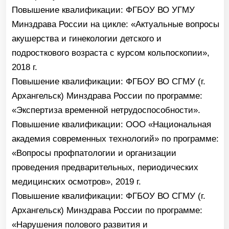
8-4012-
43-13-
медицинских осмотров», 2019 г.
Повышение квалификации:
ФГБОУ ВО СГМУ (г.
15
Онлайн-запись
Архангельск) Минздрава России по программе:
«Нарушения полового развития и
гинекологические заболевания детей и
подростков», 2022 г.
Ведет прием:
Повышение квалификации:
АНОДПО «Санкт-
Советский пр-т, 16
Петербургский университет повышения
квалификации и профессиональной
Посмотреть на карте
переподготовки» по программе: «Онкогинекология
в практике гинеколога», 2021 г.
Повышение квалификации:
ФГБОУ ВО Кировский
ГМУ Минздрава России по программе:
«Неотложная помощь при критических
состояниях», 2021 г.
Повышение квалификации:
ООО
«СоюзЭкспертГрупп», по программе:
«Эпидемиология, профилактика и
предотвращение ИСМП» 2022 г.
Диплом и сертификаты