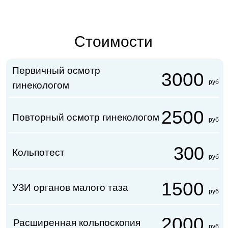
2500
руб
спирали (с УЗ-контролем)
Извлечение внутриматочной
2000
руб
спирали с помощью
инструментов
Записаться онлайн
Мы в центре города!
Калининград