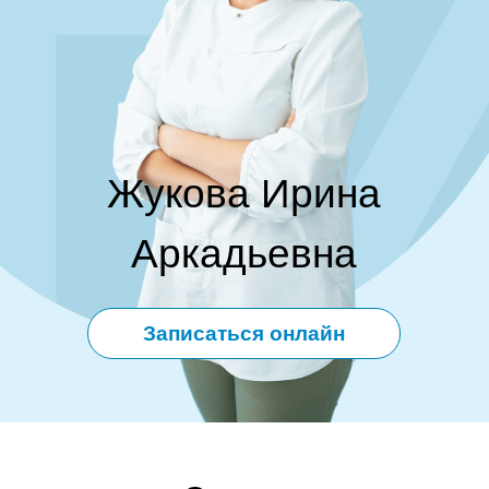
Г
Жукова Ирина
Аркадьевна
Записаться онлайн
О враче
Жукова Ирина Аркадьевна
является
выдающимся и опытным специалистом в
области гинекологии-эндокринологии. Благодаря
своему чуткому отношению и индивидуальному