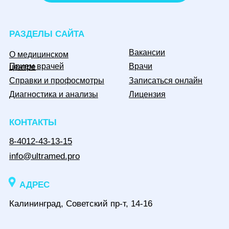
Вакансии
О медицинском
Прием врачей
Врачи
центре
Справки и профосмотры
Записаться онлайн
Диагностика и анализы
Лицензия
КОНТАКТЫ
8-4012-43-13-15
info@ultramed.pro
АДРЕС
Калининград, Советский пр-т, 14-16
МЫ В СОЦСЕТЯХ
Информация, размещенная на сайте, не