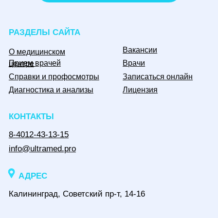
Вакансии
О медицинском
Прием врачей
Врачи
центре
Справки и профосмотры
Записаться онлайн
Диагностика и анализы
Лицензия
КОНТАКТЫ
8-4012-43-13-15
info@ultramed.pro
АДРЕС
Калининград, Советский пр-т, 14-16
МЫ В СОЦСЕТЯХ
Информация, размещенная на сайте, не