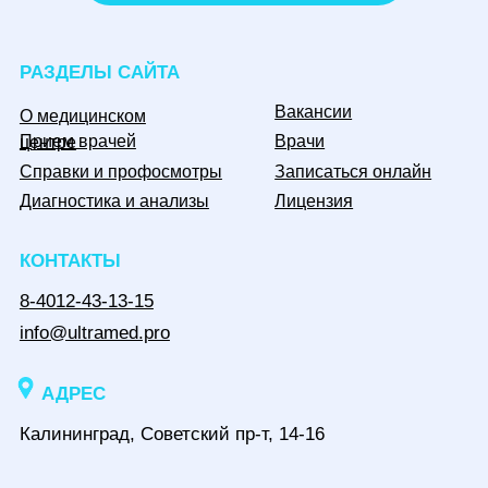
Вакансии
О медицинском
Прием врачей
Врачи
центре
Справки и профосмотры
Записаться онлайн
Диагностика и анализы
Лицензия
КОНТАКТЫ
8-4012-43-13-15
info@ultramed.pro
АДРЕС
Калининград, Советский пр-т, 14-16
МЫ В СОЦСЕТЯХ
Информация, размещенная на сайте, не