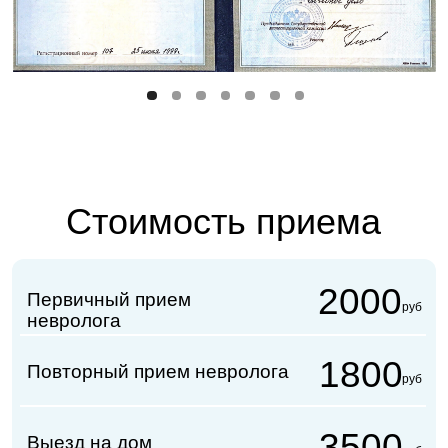
3500
Выезд на дом
руб
Блокады. Внутрисуставные
2500
руб
(стоимость НЕ включает прием врача и
НЕ включает стоимость препарата)
Блокады. Околосуставные
(параартикулярные)
2500
руб
(стоимость НЕ включает прием врача и
НЕ включает стоимость препарата)
Блокады.
Околопозвоночные
2500
(паравертебральные)
руб
(стоимость НЕ включает прием врача и
НЕ включает стоимость препарата)
Блокады. Болевые точки
(тригерные зоны)
2500
руб
(стоимость НЕ включает прием врача