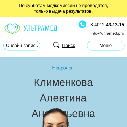
По субботам медкомиссии не проводятся,
только выдача результатов.
8-4012-
43-13-15
Врач высшей
info@ultramed.pro
категории
Врач высшей
Поиск
Онлайн-запись
Меню
категории
Невролог
Клименкова
Алевтина
Анатольевна